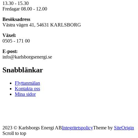
13.30 - 15.30
Fredagar 08.00 - 12.00
Besöksadress
Västra vägen 41, 54631 KARLSBORG
Växel:
0505 - 171 00
E-post:
info@karlsborgsenergi.se
Snabblänkar
Flyttanmälan
Kontakta oss
Mina sidor
2023 © Karlsborgs Energi AB
Integritetspolicy
Theme by
SiteOrigin
Scroll to top